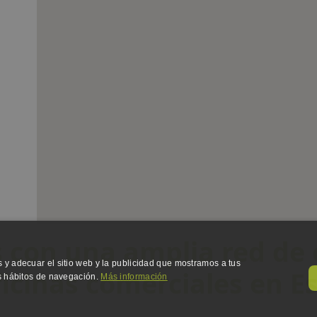
con una amplia red de 
 y adecuar el sitio web y la publicidad que mostramos a tus
ficinas comerciales en E
us hábitos de navegación.
Más información