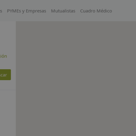
s
PYMEs y Empresas
Mutualistas
Cuadro Médico
ción