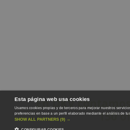
En DKV contamos 
Esta página web usa cookies
Usamos cookies propias y de terceros para mejorar nuestros servicios
150 o
preferencias en base a un perfil elaborado mediante el análisis de t
SHOW ALL PARTNERS
(9) →
CONFIGURAR COOKIES